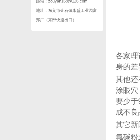
邮箱：
zouyan168@126.com
地址：东莞市企石镇永盛工业园富
邦厂（东部快速出口）
各家理
身的差
其他还
涂眼穴
要少于
成不良
其它新
氟碳粉